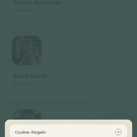
Eszter Marcisák
Redakteurin
Éva Fekete
Redakteurin
Cookie-Regeln