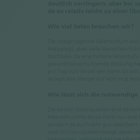
deutlich verringern, aber bei 
da es relativ leicht zu einer Ü
Wie viel Selen brauchen wir?
Die nötige tägliche Selenzufuhr wu
festgelegt, aber viele Menschen führ
Nachteile, da eine höhere Selenzufu
gesundheitsschützende Wirkung hat,
pro Tag von Vorteil sein kann. Es sol
akzeptable Menge auf 400 mcg festge
Wie lässt sich die notwendige 
Die besten Selenquellen sind tierisc
Meeresfrüchte, da sie nicht nur ein
sondern es auch sehr gut resorbiert w
und Milchprodukten hängt davon ab, 
bekommen, während dies bei pflanz