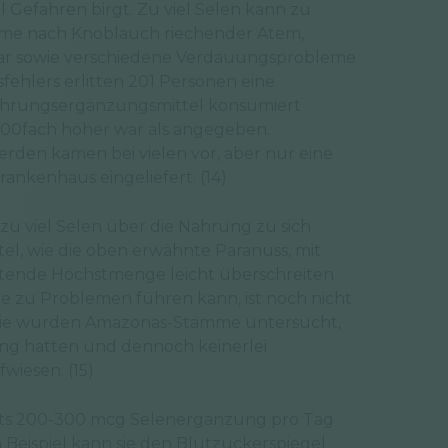
Gefahren birgt. Zu viel Selen kann zu
me nach Knoblauch riechender Atem,
ar sowie verschiedene Verdauungsprobleme
sfehlers erlitten 201 Personen eine
Nahrungsergänzungsmittel konsumiert
200fach höher war als angegeben.
den kamen bei vielen vor, aber nur eine
ankenhaus eingeliefert. (14)
 zu viel Selen über die Nahrung zu sich
tel, wie die oben erwähnte Paranuss, mit
ltende Höchstmenge leicht überschreiten
e zu Problemen führen kann, ist noch nicht
tudie wurden Amazonas-Stämme untersucht,
ng hatten und dennoch keinerlei
wiesen. (15)
reits 200-300 mcg Selenergänzung pro Tag
eispiel kann sie den Blutzuckerspiegel