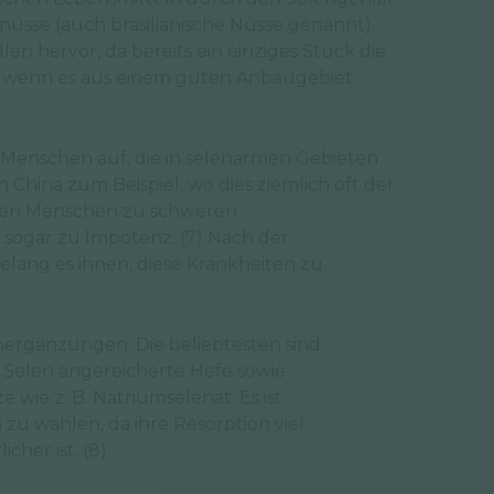
nüsse (auch brasilianische Nüsse genannt)
en hervor, da bereits ein einziges Stück die
, wenn es aus einem guten Anbaugebiet
 Menschen auf, die in selenarmen Gebieten
n China zum Beispiel, wo dies ziemlich oft der
ielen Menschen zu schweren
sogar zu Impotenz. (7) Nach der
lang es ihnen, diese Krankheiten zu
nergänzungen: Die beliebtesten sind
 Selen angereicherte Hefe sowie
wie z. B. Natriumselenat. Es ist
u wählen, da ihre Resorption viel
cher ist. (8)