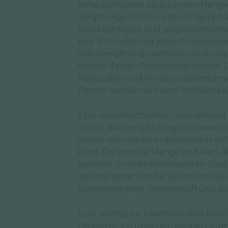
hohe Aufnahme als auch sein Mangel 
Vergiftungen führen, deren Sympto
brüchige Nägel und gespaltenes Ha
sind. (13) Aufgrund eines Produktion
Selenvergiftung, nachdem sie ein 
hatten, dessen Selenkonzentration 
Haarausfall und Verdauungsbeschwer
Person wurde nach dem Vorfall ins Kr
Es ist unwahrscheinlich, dass jemand
nimmt, aber es gibt einige Lebensmit
denen man die als unbedenklich ge
kann. Die genaue Menge an Selen, di
bekannt. In einer interessanten S
die eine extrem hohe Selenversorgu
Symptome einer Selenvergiftung auf
Es ist wichtig zu beachten, dass be
Probleme verursachen können, zum B