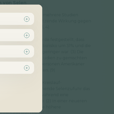
 von Selen
on
Metaanalysen
, die mehrere Studien
elenzufuhr eine schützende Wirkung gegen
erkrankungen. (2, 3, 4)
 zusammenfasste, wurde festgestellt, dass
enversorgung das Krebsrisiko um 31% und die
 zu sterben, um 45% geringer war. (3) Die
en Krebspräventionsstudien zu gemischten
inlich, weil die Testpersonen Amerikaner
Selenversorgung hatten. (9)
das Risiko von Herz-Kreislauf-
ab, dass eine ausreichende Selenzufuhr das
ngen um 15% senkte, während eine
rung von 11% führte. (2) In einer neueren
sse festgestellt: eine höhere
inderung von 13%. (4)