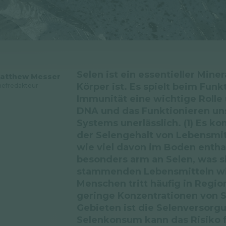
Selen ist ein essentieller Mine
atthew Messer
Körper ist. Es spielt beim Fun
efredakteur
Immunität eine wichtige Rolle 
DNA und das Funktionieren uns
Systems unerlässlich. (1) Es k
der Selengehalt von Lebensmitt
wie viel davon im Boden enthal
besonders arm an Selen, was s
stammenden Lebensmitteln wid
Menschen tritt häufig in Regio
geringe Konzentrationen von S
Gebieten ist die Selenversorgu
Selenkonsum kann das Risiko 