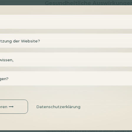
Gesundheitliche Auswirkungen
Nach dem gemeinsamen Ergebnis v
zusammenfassen, hat eine höhere S
bestimmte Herz-Kreislauf- und Tumor
setzung der Website?
In einer Metaanalyse, die 49 Studien
bei Personen mit einer höheren Sel
Wahrscheinlichkeit, an der Krankheit
wissen,
Selenergänzung hat jedoch in einig
Ergebnissen geführt, höchstwahrsche
ngen?
waren, die bereits vorher eine gute 
Eine höhere Selenzufuhr senkt auch 
Erkrankungen. Eine Metaanalyse erg
eren
Datenschutzerklärung
Risiko von Herz-Kreislauf-Erkranku
Selenergänzung zu einer Risikominde
Metaanalyse wurden ähnliche Ergebni
Selenversorgung zeigte eine Risikom