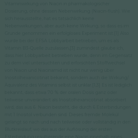
Vitaminwirkung von Niacin in pharmakologischer
Dosierung, ohne dessen Nebenwirkung (Niacin-flush). Wie
sich herausstellte, hat es tatsächlich keine
Nebenwirkungen, aber auch keine Wirkung, so dass es im
Grunde genommen ein erfolgloses Experiment ist.[1] Also
wurde bei der EFSA Lobbyarbeit betrieben, um es als
Vitamin B3-Quelle zuzulassen,[3] zumindest glaube ich,
dass hier Lobbyarbeit betrieben wurde, denn im Gegensatz
zu dem viel untersuchten und erforschten Stoffwechsel
von Niacin und Niacinamid ist nicht nur wenig über
Inositolhexanicotinat bekannt, sondern auch die Wirkung/
Äquivalenz des Vitamins selbst ist unklar.[1,3] Es ist lediglich
bekannt, dass etwa 70 % der oralen Dosis ganz oder
teilweise unverändert als Inositolhexanicotinat absorbiert
wird, das aus 6 Niacin besteht, die durch 6 Esterbindungen
mit 1 Inositol verbunden sind. Dieses fremde Molekül
gelangt so nach und nach teilweise oder vollständig in den
Blutkreislauf, wo das aus der Auflösung der ersten
Esterbindung resultierende eine Niacin innerhalb eines