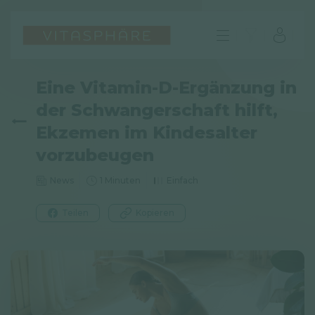
Eine Vitamin-D-Ergänzung in
der Schwangerschaft hilft,
Ekzemen im Kindesalter
vorzubeugen
News
1 Minuten
Einfach
Teilen
Kopieren
DE
FAQ
Impressum