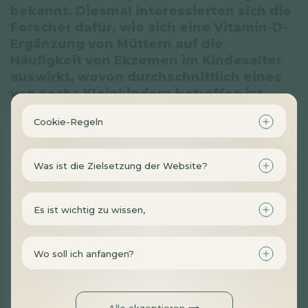
bekannt. Diesmal interessierten sich die
Forscher dafür, wie sich eine Vitamin-D-
Ergänzung von Müttern auf die
Häufigkeit von Ekzemen im Kindesalter
auswirkt, wovon durchschnittlich eines
von sechs Kleinkindern betroffen ist.
Cookie-Regeln
An der Studie nahmen mehr als 700 schwangere Frauen
teil, die in zwei Gruppen eingeteilt wurden. Die Mitglieder
der einen Gruppe erhielten ab der 14.
Was ist die Zielsetzung der Website?
Schwangerschaftswoche bis zum Tag der Entbindung
täglich 1000 IE Vitamin D3, während die Mitglieder der
anderen Gruppe ein Placebo einnahmen.
Es ist wichtig zu wissen,
Bei Kindern, deren Mütter Vitamin D3 einnahmen, war die
Wo soll ich anfangen?
Inzidenz von Ekzemen bis zum 1. Lebensjahr um 45 %
geringer, das Risiko wurde also fast halbiert. Später, im Alter
von 2 bzw. 4 Jahren, sanken die anfänglichen Ergebnisse
Alle akzeptieren