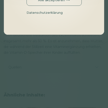
auf 25 %, was darauf hindeutet, dass der durch einen
höheren Vitamin-D-Spiegel gebotene Schutz bereits
nachließ, da die Kinder keine Vitaminpräparate bekamen.
Datenschutzerklärung
Dafür spricht wahrscheinlich auch, dass Kinder, die länger
als einen Monat gestillt wurden, im Alter von 1 Jahr eine
noch deutlichere Reduktion des Ekzemrisikos aufwiesen,
insgesamt mehr als 50 %. Es ist anzunehmen, dass Mütter,
die während der Stillzeit eine Vitaminergänzung erhielten,
die Vitamin-D-Spiecher ihrer Kinder auffüllten.
Quellen:
Ähnliche Inhalte: