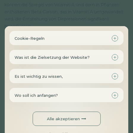
können die Spiegel von Vitamin A und dem in Pflanzen
enthaltenen Beta-Carotin, das in Vitamin A umgewandelt
wird, die Entstehung von Depressionen signifikant
beeinflussen.
Cookie-Regeln
In der Studie wurden die Ergebnisse von 25
Beobachtungsstudien zusammengefasst und dann
wurden die Testpersonen, die am meisten Vitamin A und
Was ist die Zielsetzung der Website?
Beta-Carotin zuführten, in Bezug auf das Depressionsrisiko
mit denen verglichen, die am wenigsten der oben
genannten Mikronährstoffe ergänzten. Es wurde auch
Es ist wichtig zu wissen,
untersucht, wie viel Vitamin A und Beta-Carotin depressive
Menschen im Vergleich zu gesunden Teilnehmern
Wo soll ich anfangen?
zuführten.
Das Ergebnis der Forschung war, dass sowohl eine
Alle akzeptieren
geringere Zufuhr von Vitamin A als auch von Beta-Carotin
das Auftreten von Depressionen signifikant erhöhte. Es