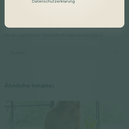
stellte sich auch heraus, dass Menschen, bei denen eine
Datenschutzerklärung
Depression diagnostiziert wurde, im Durchschnitt deutlich
weniger von diesen Nährstoffen zuführten. Dies ist ein
weiterer Beweis dafür, dass eine ausreichende Vitamin-A-
Versorgung nicht nur für das Immunsystem, sondern auch
für die psychische Gesundheit äußerst wichtig ist
Quellen:
Ähnliche Inhalte: